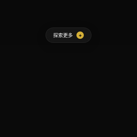
探索更多
+
日，是一家专注于品牌策划、创
。我们拥有一支充满激情和创
牌传播解决方案。
助客户在竞争激烈的市场中脱